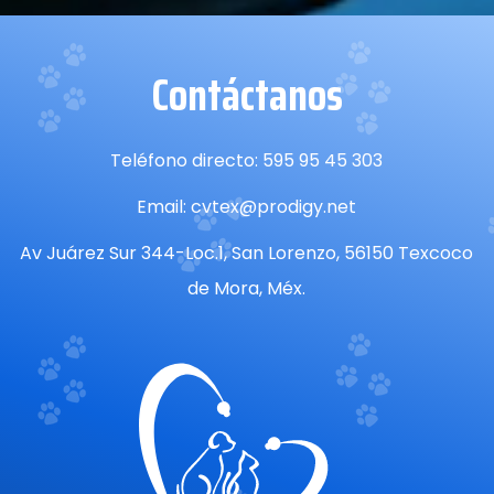
Contáctanos
Teléfono directo: 595 95 45 303
Email: cvtex@prodigy.net
Av Juárez Sur 344-Loc.1, San Lorenzo, 56150 Texcoco
de Mora, Méx.