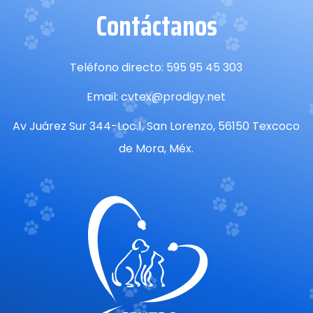
Contáctanos
Teléfono directo: 595 95 45 303
Email: cvtex@prodigy.net
Av Juárez Sur 344-Loc.1, San Lorenzo, 56150 Texcoco
de Mora, Méx.