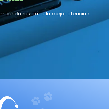
itiéndonos darle la mejor atención.