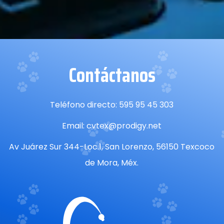
Contáctanos
Teléfono directo: 595 95 45 303
Email: cvtex@prodigy.net
Av Juárez Sur 344-Loc.1, San Lorenzo, 56150 Texcoco
de Mora, Méx.